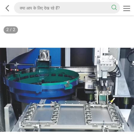
2
/
2