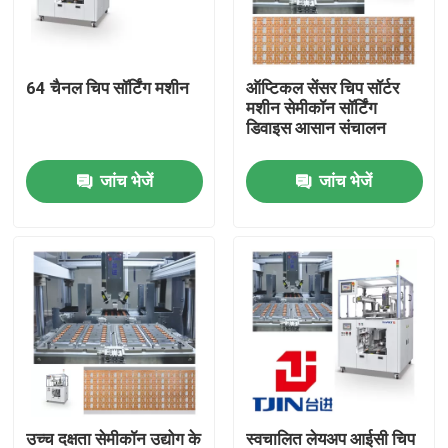
हमारे बारे में
64 चैनल चिप सॉर्टिंग मशीन
ऑप्टिकल सेंसर चिप सॉर्टर
मशीन सेमीकॉन सॉर्टिंग
कारखाने का दौरा
डिवाइस आसान संचालन
जांच भेजें
जांच भेजें
गुणवत्ता नियंत्रण
उद्धरण मांगें
अर्धचालक मोल्डिंग मशीन
ट्रिम एंड फॉर्म मशीन
आईसी लीड फ्रेम स्टैम्पिंग मोल्ड
उच्च दक्षता सेमीकॉन उद्योग के
स्वचालित लेयअप आईसी चिप