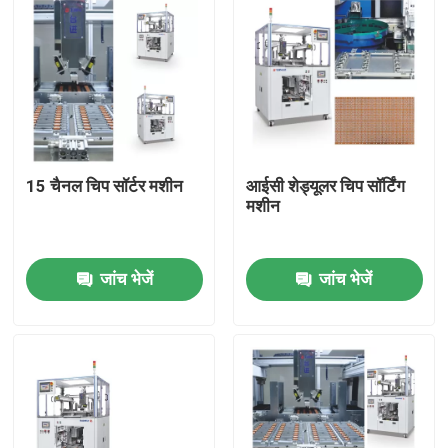
15 चैनल चिप सॉर्टर मशीन
आईसी शेड्यूलर चिप सॉर्टिंग
मशीन
जांच भेजें
जांच भेजें
घर
उत्पाद
वीडियो