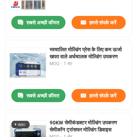
हमारे बारे में
सबसे अच्छी कीमत
हमसे संपर्क करें
कारखाने का दौरा
स्वचालित मोल्डिंग प्रेस के लिए कम ऊर्जा
गुणवत्ता नियंत्रण
खपत वाले अर्धचालक मोल्डिंग उपकरण
MOQ：1 सेट
उद्धरण मांगें
अर्धचालक मोल्डिंग मशीन
सबसे अच्छी कीमत
हमसे संपर्क करें
ट्रिम एंड फॉर्म मशीन
90KW सेमीकंडक्टर मोल्डिंग उपकरण
सेमीकॉन ट्रांसफर मोल्डिंग डिवाइस
आईसी लीड फ्रेम स्टैम्पिंग मोल्ड
MOQ：1 सेट